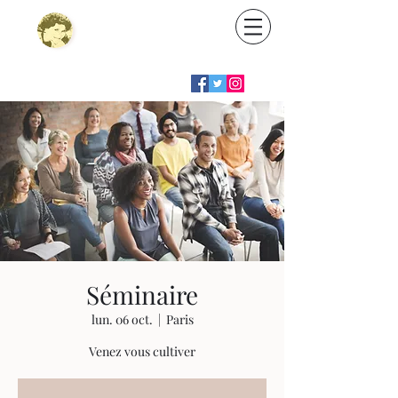
Emmanuelle
FRIEDMANN
site officiel de l'autrice
Séminaire
lun. 06 oct.
  |  
Paris
Venez vous cultiver